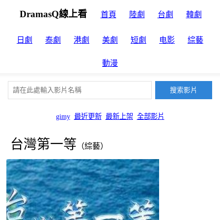
DramasQ線上看
首頁
陸劇
台劇
韓劇
日劇
泰劇
港劇
美劇
短劇
电影
綜藝
動漫
gimy
最近更新
最新上架
全部影片
台灣第一等
（綜藝）