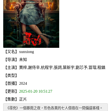
【又名】xunxiong
【导演】未知
【主演】賈梓,謝侍辛,杭程宇,張詞,葉新宇,劉芯予,冒瑁,程鎮
【类型】
【首播】2024
【更新】
2025-01-20 10:51:27
【集數】正片
《尋兇》一個暴雨之夜，形色各異的七人借宿在一間偏遠客棧。