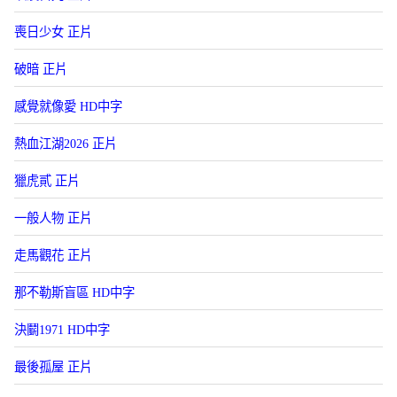
喪日少女 正片
破暗 正片
感覺就像愛 HD中字
熱血江湖2026 正片
獵虎貳 正片
一般人物 正片
走馬觀花 正片
那不勒斯盲區 HD中字
決鬭1971 HD中字
最後孤屋 正片