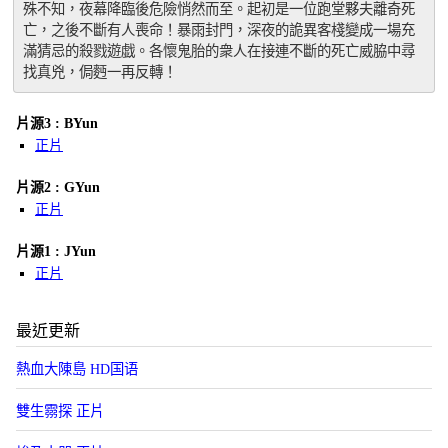
殊不知，夜幕降臨後危險悄然而至。起初是一位跑堂夥夫離奇死
亡，之後不斷有人喪命！暴雨封門，深夜的詭異客棧變成一場充
滿猜忌的殺戮遊戯。各懷鬼胎的衆人在接連不斷的死亡威脇中尋
找真兇，侷麪一再反轉！
片源3 : BYun
正片
片源2 : GYun
正片
片源1 : JYun
正片
最近更新
熱血大陳島 HD国语
雙生霛探 正片