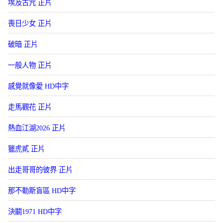
埃及古咒 正片
喪日少女 正片
破暗 正片
一般人物 正片
感覺就像愛 HD中字
走馬觀花 正片
熱血江湖2026 正片
獵虎貳 正片
出走哥哥的彼界 正片
那不勒斯盲區 HD中字
決鬭1971 HD中字