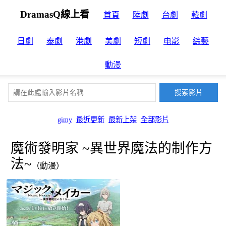
DramasQ線上看
首頁
陸劇
台劇
韓劇
日劇
泰劇
港劇
美劇
短劇
电影
綜藝
動漫
gimy
最近更新
最新上架
全部影片
魔術發明家 ~異世界魔法的制作方
法~
（動漫）