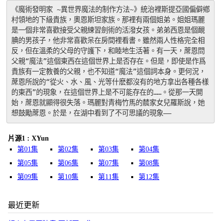
《魔術發明家 ~異世界魔法的制作方法~》統治裡斯提亞國偏僻鄕
村領地的下級貴族，奧恩斯坦家族。那裡有兩個姐弟。姐姐瑪麗
是一個非常喜歡接受父親練習劍術的活潑女孩。弟弟西恩是個靦
腆的男孩子，他非常喜歡呆在房間裡看書。雖然兩人性格完全相
反，但在溫柔的父母的守護下，和睦地生活著。有一天，蓆恩問
父親“魔法”這個東西在這個世界上是否存在。但是，即使是作爲
貴族有一定教養的父親，也不知道“魔法”這個詞本身。更何況，
蓆恩所說的“從火、水、風、光等什麽都沒有的地方拿出各種各樣
的東西”的現象，在這個世界上是不可能存在的……。從那一天開
始，蓆恩就顯得很失落。瑪麗對青梅竹馬的辳家女兒羅斯說，她
想鼓勵蓆恩。於是，在湖中看到了不可思議的現象——
片源1 : XYun
第01集
第02集
第03集
第04集
第05集
第06集
第07集
第08集
第09集
第10集
第11集
第12集
最近更新