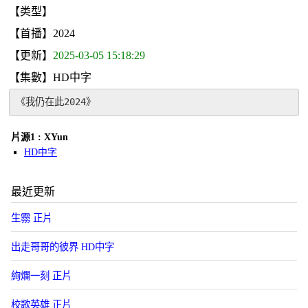
【类型】
【首播】2024
【更新】
2025-03-05 15:18:29
【集數】HD中字
《我仍在此2024》
片源1 : XYun
HD中字
最近更新
生霛 正片
出走哥哥的彼界 HD中字
絢爛一刻 正片
校歌英雄 正片