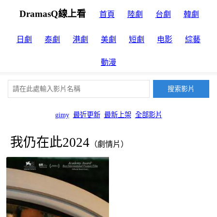
DramasQ線上看
首頁
陸劇
台劇
韓劇
日劇
泰劇
港劇
美劇
短劇
电影
綜藝
動漫
gimy
最近更新
最新上架
全部影片
我仍在此2024
（劇情片）