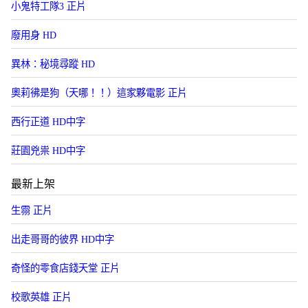
小鬼特工隊3 正片
廢用身 HD
異林：秘境尋蹤 HD
奧莉彿是狗（天哪！！）這家夥電影 正片
西行正道 HD中字
莊園兇祟 HD中字
最新上架
生霛 正片
出走哥哥的彼界 HD中字
奇怪的零食店錢天堂 正片
校歌英雄 正片