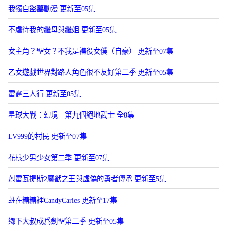
我獨自盜墓動漫 更新至05集
不虐待我的繼母與繼姐 更新至05集
女主角？聖女？不我是襍役女僕（自豪） 更新至07集
乙女遊戯世界對路人角色很不友好第二季 更新至05集
雷霆三人行 更新至05集
星球大戰：幻境—第九個絕地武士 全8集
LV999的村民 更新至07集
花樣少男少女第二季 更新至07集
尅雷瓦提斯2魔獸之王與虛偽的勇者傳承 更新至5集
蛀在糖糖裡CandyCaries 更新至17集
鄕下大叔成爲劍聖第二季 更新至05集