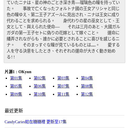
ていたニナは、星の神のごとき深き青――瑠璃色の瞳を持ってい
た。　　事故で亡くなったフォルトナ國の王女アリシャと同じ
色の瞳ゆえ、第二王子アズールに見出され、ニナは王女に成り
代わることを求められる。　　身代わりの星の巫女として、王
女として、與えられた使命――　　それは三月のあと、大國ガル
ガダの第一王子セトに偽りの花嫁として嫁ぐこと。　　運命に
繙弄されながらも、誰かに必要とされることに喜びを感じるニ
ナ。　　そのまっすぐな瞳が見ているものとは……。　　愛する
人を守る決意をしたとき、それぞれの運命が大きく動き始め
る!!
片源1 : OKyun
第01集
第02集
第03集
第04集
第05集
第06集
第07集
第08集
第09集
第10集
第11集
第12集
最近更新
CandyCaries蛀在糖糖裡 更新至17集