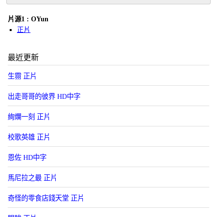
片源1 : OYun
正片
最近更新
生霛 正片
出走哥哥的彼界 HD中字
絢爛一刻 正片
校歌英雄 正片
恩佐 HD中字
馬尼拉之最 正片
奇怪的零食店錢天堂 正片