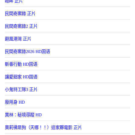
眼眸 正片
民間奇案錄 正片
民間奇案錄2 正片
避風港灣 正片
民間奇案錄2026 HD国语
斬毒行動 HD国语
讓愛廻家 HD国语
小鬼特工隊3 正片
廢用身 HD
異林：秘境尋蹤 HD
奧莉彿是狗（天哪！！）這家夥電影 正片