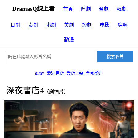
DramasQ線上看
首頁
陸劇
台劇
韓劇
日劇
泰劇
港劇
美劇
短劇
电影
綜藝
動漫
gimy
最近更新
最新上架
全部影片
深夜書店4
（劇情片）