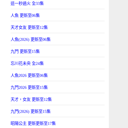
這一秒過火 全33集
人魚 更新至06集
天才女友 更新至12集
人魚(2026) 更新至06集
九門 更新至15集
忘川花未央 全24集
人魚2026 更新至06集
九門2026 更新至15集
天才，女友 更新至12集
九門(2026) 更新至15集
昭陽公主 更新更新至17集