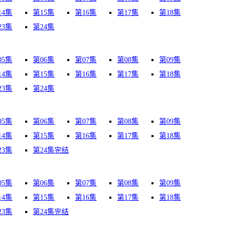
14集
第15集
第16集
第17集
第18集
23集
第24集
05集
第06集
第07集
第08集
第09集
14集
第15集
第16集
第17集
第18集
23集
第24集
05集
第06集
第07集
第08集
第09集
14集
第15集
第16集
第17集
第18集
23集
第24集完结
05集
第06集
第07集
第08集
第09集
14集
第15集
第16集
第17集
第18集
23集
第24集完结