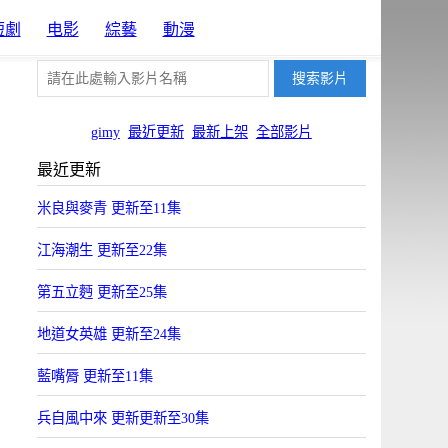
短劇
电影
綜藝
動漫
gimy
最近更新
最新上架
全部影片
最近更新
米良與麥青 更新至11集
江海潮生 更新至22集
第五立麪 更新至25集
地道女英雄 更新至24集
藍嘴脣 更新至11集
兵自風中來 更新更新至30集