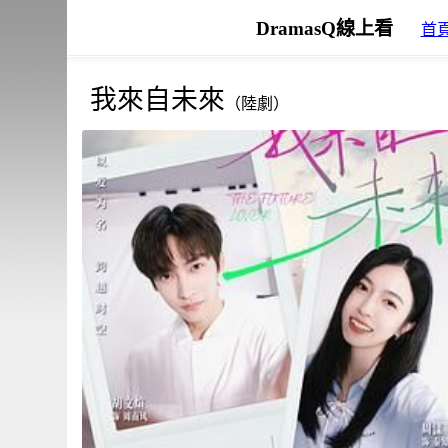
DramasQ線上看
首
我來自未來
（陸劇）