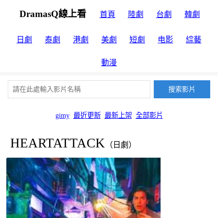
DramasQ線上看
首頁
陸劇
台劇
韓劇
日劇
泰劇
港劇
美劇
短劇
电影
綜藝
動漫
gimy
最近更新
最新上架
全部影片
HEARTATTACK
（日劇）