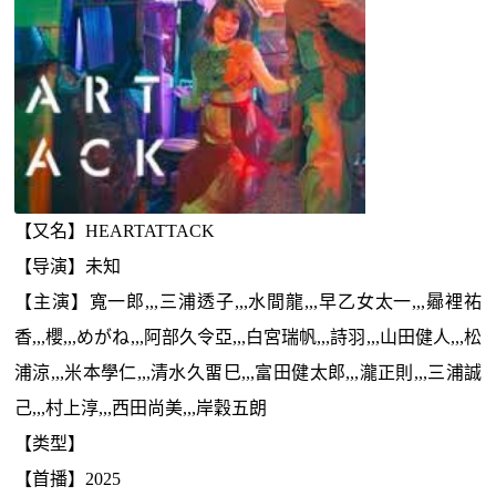
【又名】HEARTATTACK
【导演】未知
【主演】寬一郎,,,三浦透子,,,水間龍,,,早乙女太一,,,曏裡祐
香,,,櫻,,,めがね,,,阿部久令亞,,,白宮瑞帆,,,詩羽,,,山田健人,,,松
浦涼,,,米本學仁,,,清水久畱巳,,,富田健太郎,,,瀧正則,,,三浦誠
己,,,村上淳,,,西田尚美,,,岸穀五朗
【类型】
【首播】2025