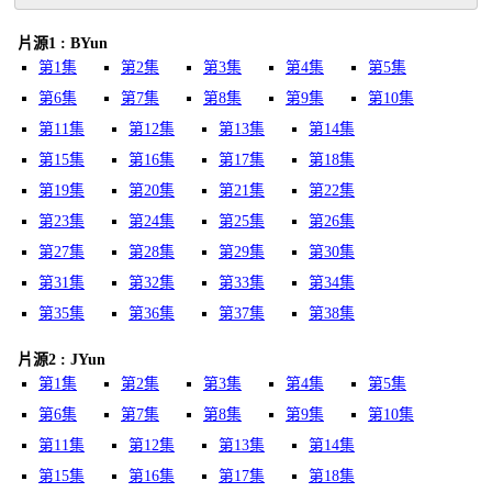
片源1 : BYun
第1集
第2集
第3集
第4集
第5集
第6集
第7集
第8集
第9集
第10集
第11集
第12集
第13集
第14集
第15集
第16集
第17集
第18集
第19集
第20集
第21集
第22集
第23集
第24集
第25集
第26集
第27集
第28集
第29集
第30集
第31集
第32集
第33集
第34集
第35集
第36集
第37集
第38集
片源2 : JYun
第1集
第2集
第3集
第4集
第5集
第6集
第7集
第8集
第9集
第10集
第11集
第12集
第13集
第14集
第15集
第16集
第17集
第18集