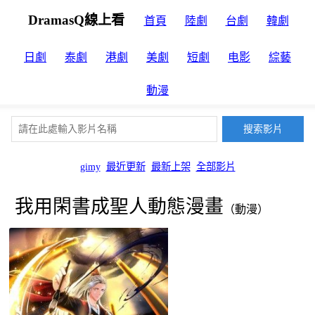
DramasQ線上看
首頁
陸劇
台劇
韓劇
日劇
泰劇
港劇
美劇
短劇
电影
綜藝
動漫
gimy
最近更新
最新上架
全部影片
我用閑書成聖人動態漫畫
（動漫）