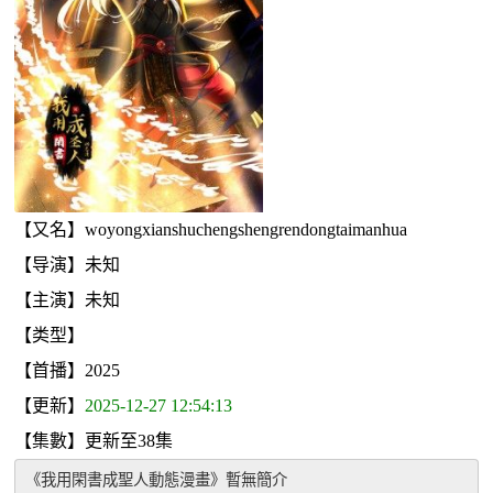
【又名】woyongxianshuchengshengrendongtaimanhua
【导演】未知
【主演】未知
【类型】
【首播】2025
【更新】
2025-12-27 12:54:13
【集數】更新至38集
《我用閑書成聖人動態漫畫》暫無簡介