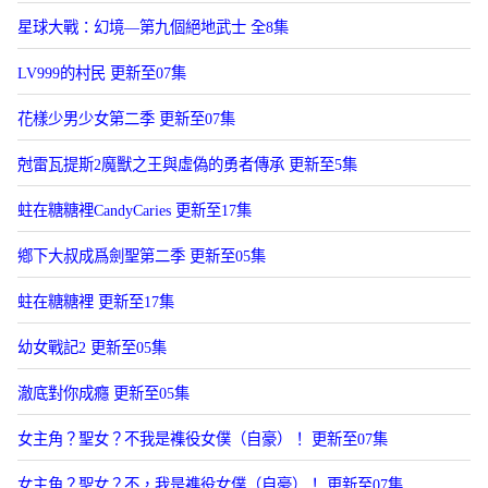
星球大戰：幻境—第九個絕地武士 全8集
LV999的村民 更新至07集
花樣少男少女第二季 更新至07集
尅雷瓦提斯2魔獸之王與虛偽的勇者傳承 更新至5集
蛀在糖糖裡CandyCaries 更新至17集
鄕下大叔成爲劍聖第二季 更新至05集
蛀在糖糖裡 更新至17集
幼女戰記2 更新至05集
澈底對你成癮 更新至05集
女主角？聖女？不我是襍役女僕（自豪）！ 更新至07集
女主角？聖女？不，我是襍役女僕（自豪）！ 更新至07集