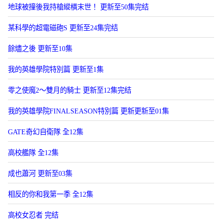
地球被撞後我持槍縱橫末世！ 更新至50集完结
某科學的超電磁砲S 更新至24集完结
餘燼之後 更新至10集
我的英雄學院特別篇 更新至1集
零之使魔2～雙月的騎士 更新至12集完结
我的英雄學院FINALSEASON特別篇 更新更新至01集
GATE奇幻自衛隊 全12集
高校艦隊 全12集
成也蕭河 更新至03集
相反的你和我第一季 全12集
高校女忍者 完结