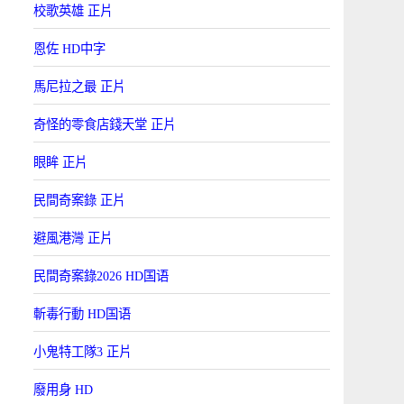
校歌英雄 正片
恩佐 HD中字
馬尼拉之最 正片
奇怪的零食店錢天堂 正片
眼眸 正片
民間奇案錄 正片
避風港灣 正片
民間奇案錄2026 HD国语
斬毒行動 HD国语
小鬼特工隊3 正片
廢用身 HD