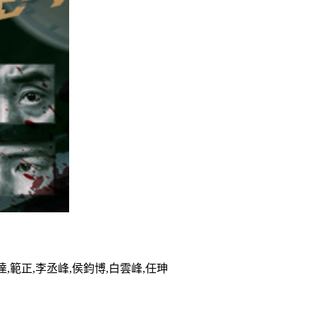
達,範正,李丞峰,侯鈞博,白雲峰,任珅