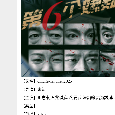
【又名】diliugexianyiren2025
【导演】未知
【主演】那志東,石兆琪,魏璐,要武,陳韻錦,高海誠,李
【类型】
【首播】2025