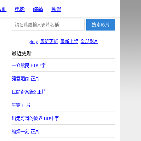
短劇
电影
綜藝
動漫
gimy
最近更新
最新上架
全部影片
最近更新
一介辳民 HD中字
讓愛廻家 正片
民間奇案錄2 正片
生霛 正片
出走哥哥的彼界 HD中字
絢爛一刻 正片