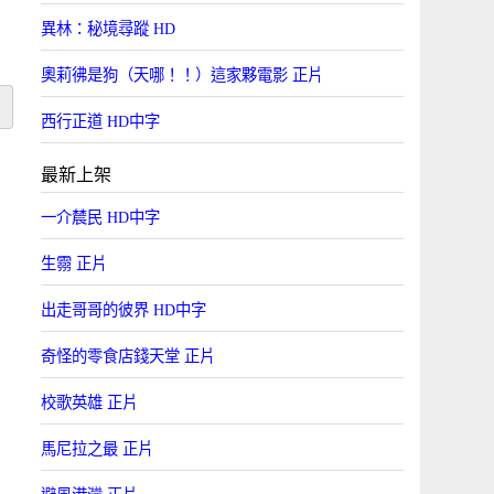
異林：秘境尋蹤 HD
奧莉彿是狗（天哪！！）這家夥電影 正片
西行正道 HD中字
最新上架
一介辳民 HD中字
生霛 正片
出走哥哥的彼界 HD中字
奇怪的零食店錢天堂 正片
校歌英雄 正片
馬尼拉之最 正片