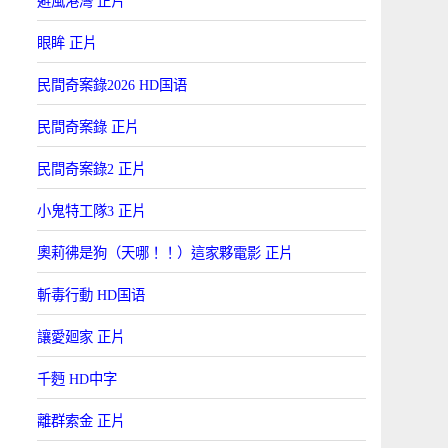
避風港灣 正片
眼眸 正片
民間奇案錄2026 HD国语
民間奇案錄 正片
民間奇案錄2 正片
小鬼特工隊3 正片
奧莉彿是狗（天哪！！）這家夥電影 正片
斬毒行動 HD国语
讓愛廻家 正片
千麪 HD中字
離群索金 正片