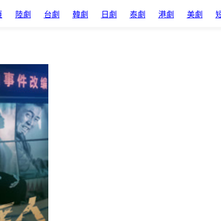
頁
陸劇
台劇
韓劇
日劇
泰劇
港劇
美劇