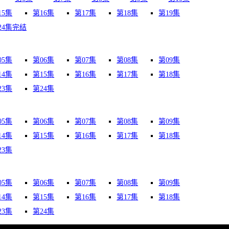
15集
第16集
第17集
第18集
第19集
24集完结
05集
第06集
第07集
第08集
第09集
14集
第15集
第16集
第17集
第18集
23集
第24集
05集
第06集
第07集
第08集
第09集
14集
第15集
第16集
第17集
第18集
23集
05集
第06集
第07集
第08集
第09集
14集
第15集
第16集
第17集
第18集
23集
第24集