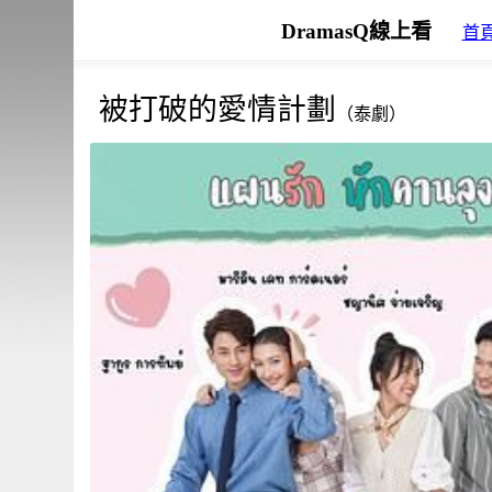
DramasQ線上看
首
被打破的愛情計劃
（泰劇）