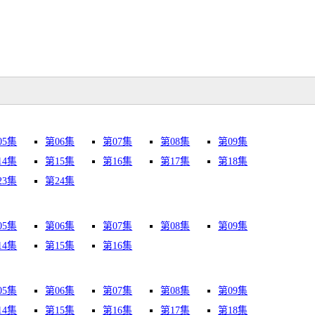
05集
第06集
第07集
第08集
第09集
14集
第15集
第16集
第17集
第18集
23集
第24集
05集
第06集
第07集
第08集
第09集
14集
第15集
第16集
05集
第06集
第07集
第08集
第09集
14集
第15集
第16集
第17集
第18集