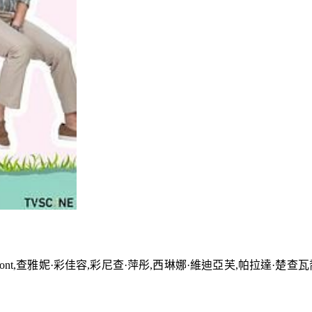
ngnont,查雅妮·彩佳容,彩尼查·萍彤,西琳娜·維迪亞芙,帕拉達·楚查瓦