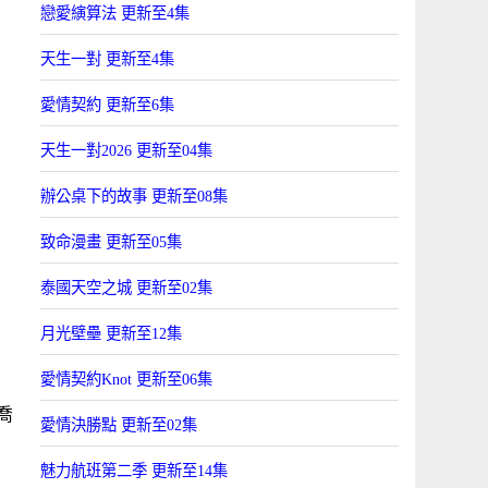
戀愛縯算法 更新至4集
天生一對 更新至4集
愛情契約 更新至6集
天生一對2026 更新至04集
辦公桌下的故事 更新至08集
致命漫畫 更新至05集
泰國天空之城 更新至02集
月光壁壘 更新至12集
愛情契約Knot 更新至06集
喬
愛情決勝點 更新至02集
魅力航班第二季 更新至14集