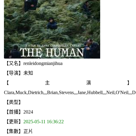
【又名】renleidongmianjihua
【导演】未知
【主演】
Clara,Muck,Dietrich,,,Brian,Stevens,,,Jane,Hubbell,,,Neil,O'Neil,,,D
【类型】
【首播】2024
【更新】
2025-05-11 16:36:22
【集數】正片