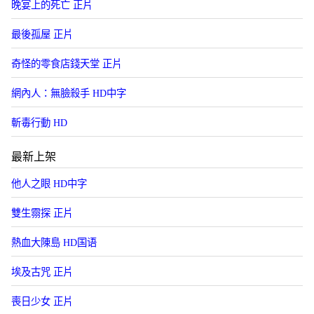
晚宴上的死亡 正片
最後孤屋 正片
奇怪的零食店錢天堂 正片
網內人：無臉殺手 HD中字
斬毒行動 HD
最新上架
他人之眼 HD中字
雙生霛探 正片
熱血大陳島 HD国语
埃及古咒 正片
喪日少女 正片