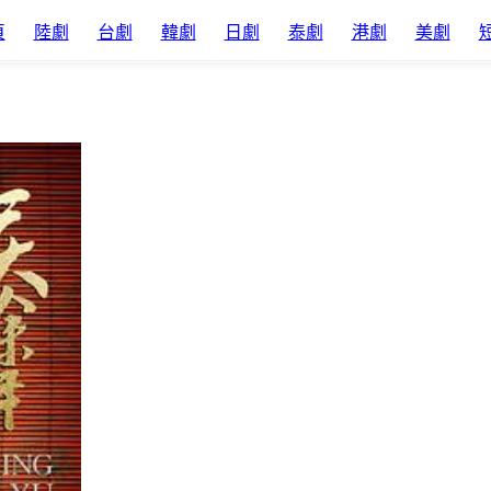
頁
陸劇
台劇
韓劇
日劇
泰劇
港劇
美劇