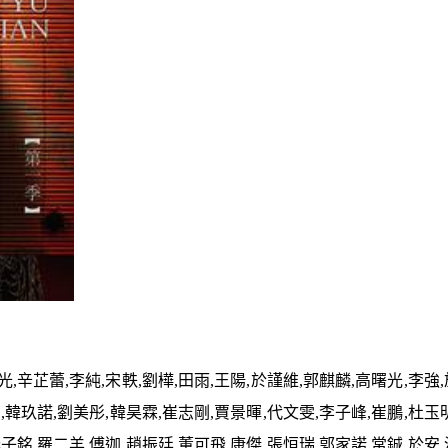
,辛芷蕾,李純,宋軼,劉樺,田雨,王陽,於謹維,郭麒麟,高曙光,李強,
,韓玖諾,劉美彤,韓昊霖,崔志剛,賈景暉,代文雯,李子峰,崔鵬,杜玉明
子銘,羅二羊,傅迦,趙振廷,董可飛,康傑,張恒瑞,郭家諾,常鋮,於安,