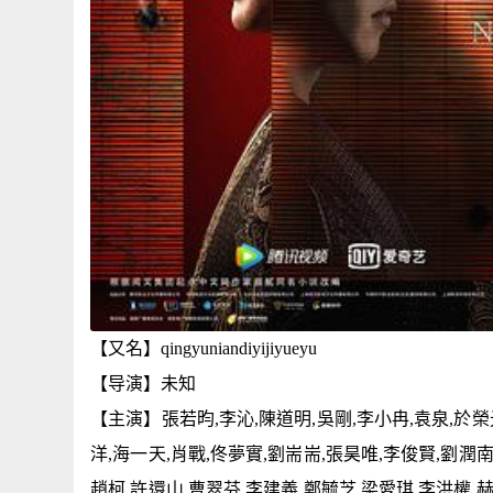
【又名】qingyuniandiyijiyueyu
【导演】未知
【主演】張若昀,李沁,陳道明,吳剛,李小冉,袁泉,於榮光
洋,海一天,肖戰,佟夢實,劉耑耑,張昊唯,李俊賢,劉潤南
趙柯,許還山,曹翠芬,李建義,鄭毓芝,梁愛琪,李洪權,赫