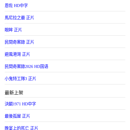
恩佐 HD中字
馬尼拉之最 正片
眼眸 正片
民間奇案錄 正片
避風港灣 正片
民間奇案錄2026 HD国语
小鬼特工隊3 正片
最新上架
決鬭1971 HD中字
最後孤屋 正片
晚宴上的死亡 正片