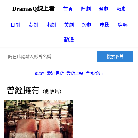
DramasQ線上看
首頁
陸劇
台劇
韓劇
日劇
泰劇
港劇
美劇
短劇
电影
綜藝
動漫
gimy
最近更新
最新上架
全部影片
曾經擁有
（劇情片）