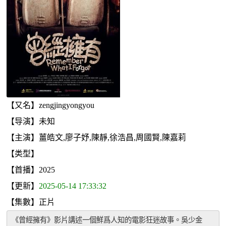
【又名】zengjingyongyou
【导演】未知
【主演】薑皓文,廖子妤,陳靜,徐浩昌,周國賢,陳嘉莉
【类型】
【首播】2025
【更新】
2025-05-14 17:33:32
【集數】正片
《曾經擁有》影片講述一個鮮爲人知的電影狂迷故事。吳少金