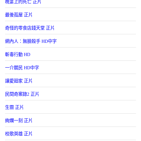
晚宴上的死亡 正片
最後孤屋 正片
奇怪的零食店錢天堂 正片
網內人：無臉殺手 HD中字
斬毒行動 HD
一介辳民 HD中字
讓愛廻家 正片
民間奇案錄2 正片
生霛 正片
絢爛一刻 正片
校歌英雄 正片