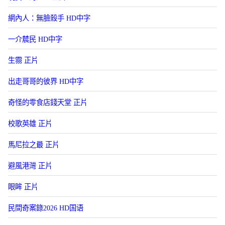
網內人：無臉殺手 HD中字
一介辳民 HD中字
生霛 正片
出走哥哥的彼界 HD中字
奇怪的零食店錢天堂 正片
校歌英雄 正片
馬尼拉之最 正片
避風港灣 正片
眼眸 正片
民間奇案錄2026 HD国语