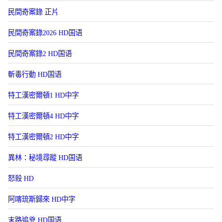
民間奇案錄 正片
民間奇案錄2026 HD国语
民間奇案錄2 HD国语
斬毒行動 HD国语
特工漢密爾頓1 HD中字
特工漢密爾頓4 HD中字
特工漢密爾頓2 HD中字
異林：秘境尋蹤 HD国语
怒殺 HD
阿喀琉斯歸來 HD中字
末路追兇 HD国语