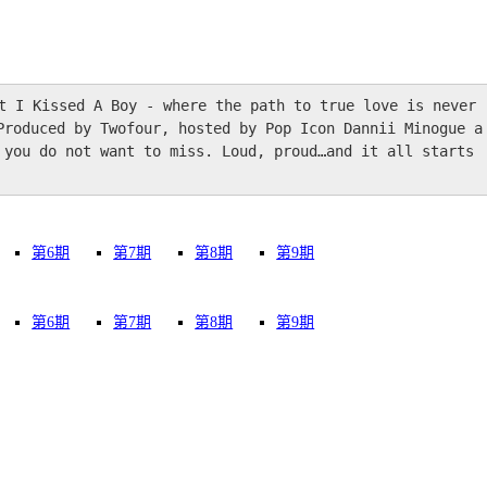
issed A Boy - where the path to true love is never 
Produced by Twofour, hosted by Pop Icon Dannii Minogue a
 you do not want to miss. Loud, proud…and it all starts 
第6期
第7期
第8期
第9期
第6期
第7期
第8期
第9期