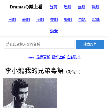
DramasQ線上看
首頁
陸劇
台劇
韓劇
日劇
泰劇
港劇
美劇
短劇
电影
綜藝
動漫
gimy
最近更新
最新上架
全部影片
李小龍我的兄弟粵語
（劇情片）