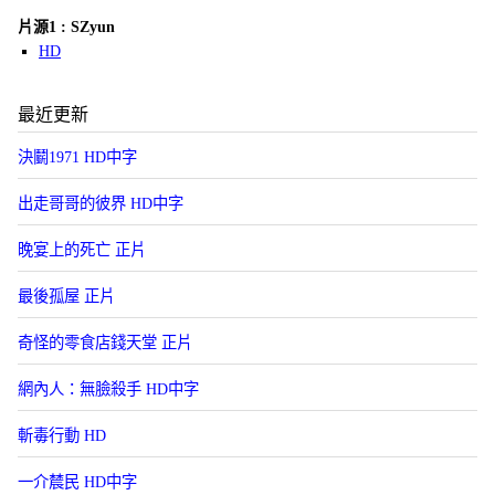
片源1 : SZyun
HD
最近更新
決鬭1971 HD中字
出走哥哥的彼界 HD中字
晚宴上的死亡 正片
最後孤屋 正片
奇怪的零食店錢天堂 正片
網內人：無臉殺手 HD中字
斬毒行動 HD
一介辳民 HD中字