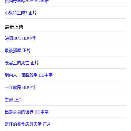
民間奇案錄2026 HD国语
小鬼特工隊3 正片
最新上架
決鬭1971 HD中字
最後孤屋 正片
晚宴上的死亡 正片
網內人：無臉殺手 HD中字
一介辳民 HD中字
生霛 正片
出走哥哥的彼界 HD中字
奇怪的零食店錢天堂 正片