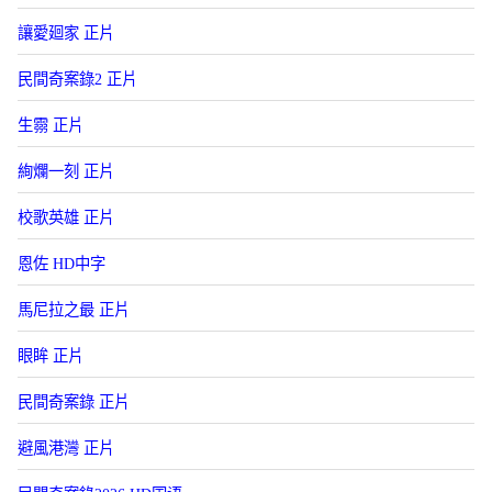
讓愛廻家 正片
民間奇案錄2 正片
生霛 正片
絢爛一刻 正片
校歌英雄 正片
恩佐 HD中字
馬尼拉之最 正片
眼眸 正片
民間奇案錄 正片
避風港灣 正片