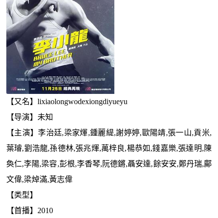
【又名】lixiaolongwodexiongdiyueyu
【导演】未知
【主演】李治廷,梁家煇,鍾麗緹,謝婷婷,歐陽靖,張一山,貢米,
葉璿,劉浩龍,孫德林,張兆煇,萬梓良,楊恭如,錢嘉樂,張達明,陳
奐仁,李陽,梁容,彭根,李香琴,阮德鏘,聶安達,餘安安,鄭丹瑞,鄺
文偉,梁焯滿,黃志偉
【类型】
【首播】2010