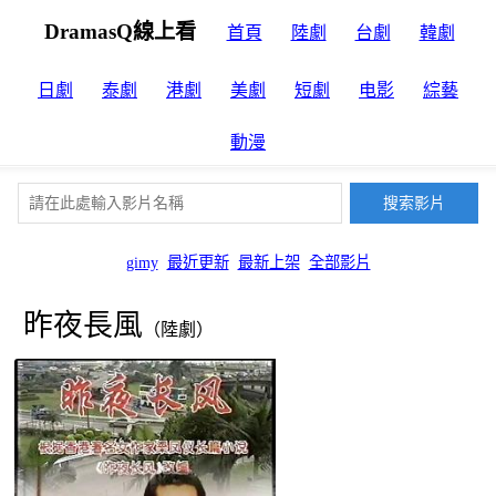
DramasQ線上看
首頁
陸劇
台劇
韓劇
日劇
泰劇
港劇
美劇
短劇
电影
綜藝
動漫
gimy
最近更新
最新上架
全部影片
昨夜長風
（陸劇）