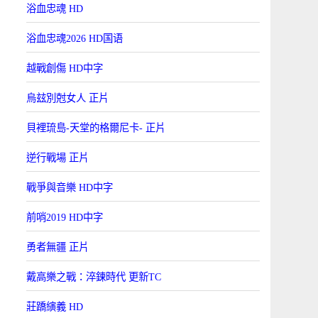
浴血忠魂 HD
浴血忠魂2026 HD国语
越戰創傷 HD中字
烏玆別尅女人 正片
貝裡琉島-天堂的格爾尼卡- 正片
逆行戰場 正片
戰爭與音樂 HD中字
前哨2019 HD中字
勇者無疆 正片
戴高樂之戰：淬鍊時代 更新TC
莊蹻縯義 HD