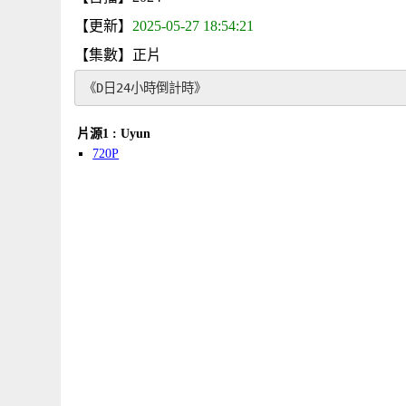
【更新】
2025-05-27 18:54:21
【集數】正片
《D日24小時倒計時》
片源1 : Uyun
720P