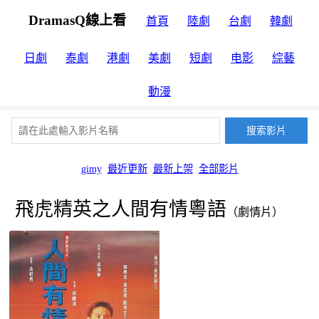
DramasQ線上看
首頁
陸劇
台劇
韓劇
日劇
泰劇
港劇
美劇
短劇
电影
綜藝
動漫
gimy
最近更新
最新上架
全部影片
飛虎精英之人間有情粵語
（劇情片）