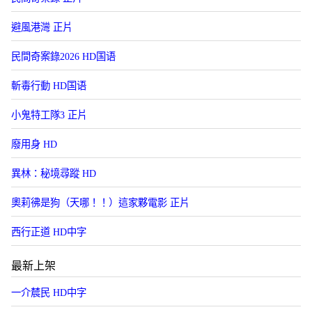
避風港灣 正片
民間奇案錄2026 HD国语
斬毒行動 HD国语
小鬼特工隊3 正片
廢用身 HD
異林：秘境尋蹤 HD
奧莉彿是狗（天哪！！）這家夥電影 正片
西行正道 HD中字
最新上架
一介辳民 HD中字