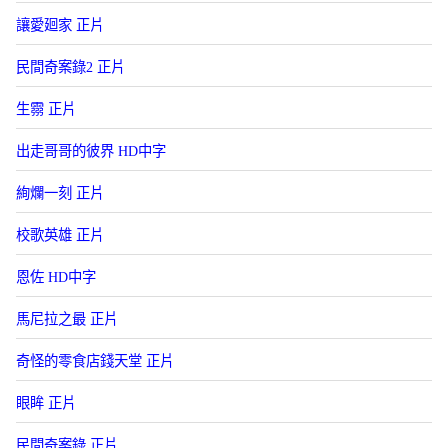
讓愛廻家 正片
民間奇案錄2 正片
生霛 正片
出走哥哥的彼界 HD中字
絢爛一刻 正片
校歌英雄 正片
恩佐 HD中字
馬尼拉之最 正片
奇怪的零食店錢天堂 正片
眼眸 正片
民間奇案錄 正片