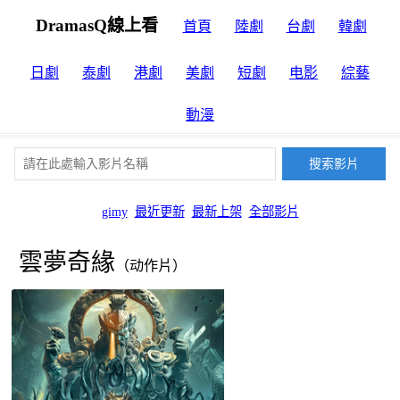
DramasQ線上看
首頁
陸劇
台劇
韓劇
日劇
泰劇
港劇
美劇
短劇
电影
綜藝
動漫
gimy
最近更新
最新上架
全部影片
雲夢奇緣
（动作片）