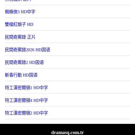
蜘蛛俠3 HD中字
雙槍紅娘子 HD
民間奇案錄 正片
民間奇案錄2026 HD国语
民間奇案錄2 HD国语
斬毒行動 HD国语
特工漢密爾頓1 HD中字
特工漢密爾頓4 HD中字
特工漢密爾頓2 HD中字
dramasq.com.tr