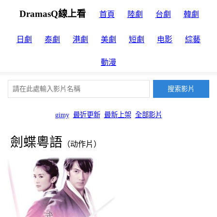
DramasQ線上看
首頁
陸劇
台劇
韓劇
日劇
泰劇
港劇
美劇
短劇
电影
綜藝
動漫
gimy
最近更新
最新上架
全部影片
劍蝶粵語
（动作片）