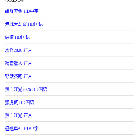
離群索金 HD中字
港城大劫案 HD国语
破暗 HD国语
水怪2026 正片
精霛獵人 正片
野獸賽跑 正片
熱血江湖2026 HD国语
獵虎貳 HD国语
熱血江湖 正片
極速車神 HD中字