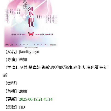
【又名】jiandieyueyu
【导演】未知
【主演】吳尊,蔡卓妍,衚歌,庾澄慶,狄龍,譚俊彥,冼色麗,熊訢
訢
【类型】
【首播】2008
【更新】
2025-06-19 21:45:14
【集數】HD