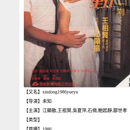
【又名】xindong1986yueyu
【导演】未知
【主演】江顯敭,王祖賢,吳夏萍,石脩,鮑起靜,鄒世孝
【类型】
【首播】1986