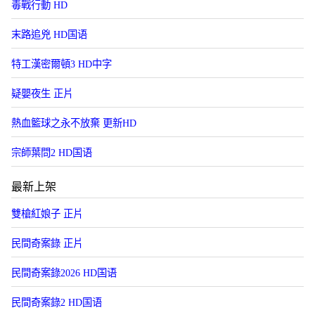
毒戰行動 HD
末路追兇 HD国语
特工漢密爾頓3 HD中字
疑嬰夜生 正片
熱血籃球之永不放棄 更新HD
宗師葉問2 HD国语
最新上架
雙槍紅娘子 正片
民間奇案錄 正片
民間奇案錄2026 HD国语
民間奇案錄2 HD国语