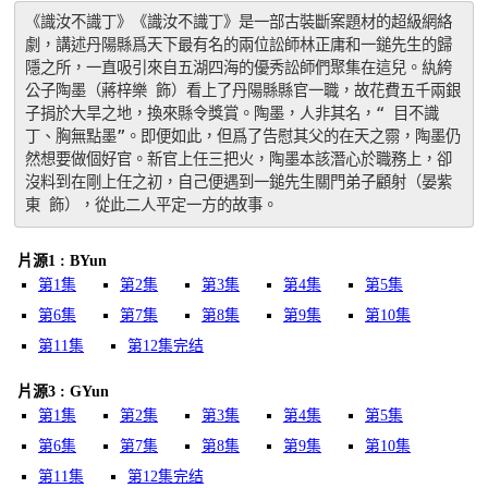
《識汝不識丁》《識汝不識丁》是一部古裝斷案題材的超級網絡
劇，講述丹陽縣爲天下最有名的兩位訟師林正庸和一鎚先生的歸
隱之所，一直吸引來自五湖四海的優秀訟師們聚集在這兒。紈絝
公子陶墨（蔣梓樂 飾）看上了丹陽縣縣官一職，故花費五千兩銀
子捐於大旱之地，換來縣令獎賞。陶墨，人非其名，“ 目不識
丁、胸無點墨”。即便如此，但爲了告慰其父的在天之霛，陶墨仍
然想要做個好官。新官上任三把火，陶墨本該潛心於職務上，卻
沒料到在剛上任之初，自己便遇到一鎚先生關門弟子顧射（晏紫
東 飾），從此二人平定一方的故事。
片源1 : BYun
第1集
第2集
第3集
第4集
第5集
第6集
第7集
第8集
第9集
第10集
第11集
第12集完结
片源3 : GYun
第1集
第2集
第3集
第4集
第5集
第6集
第7集
第8集
第9集
第10集
第11集
第12集完结