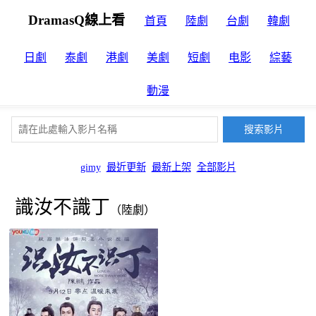
DramasQ線上看
首頁
陸劇
台劇
韓劇
日劇
泰劇
港劇
美劇
短劇
电影
綜藝
動漫
gimy
最近更新
最新上架
全部影片
識汝不識丁
（陸劇）