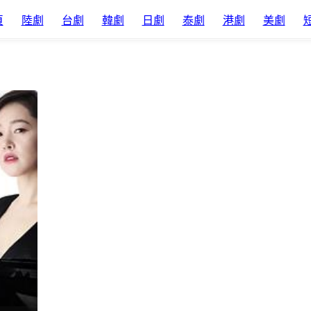
頁
陸劇
台劇
韓劇
日劇
泰劇
港劇
美劇