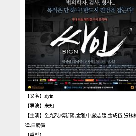
【又名】siyin
【导演】未知
【主演】全光烈,樸新陽,金雅中,嚴志媛,金成伍,張鉉誠
律,白勝賢
【类型】