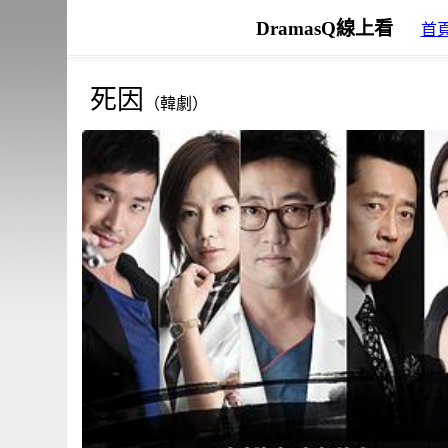
DramasQ線上看
首
死因
（韓劇）