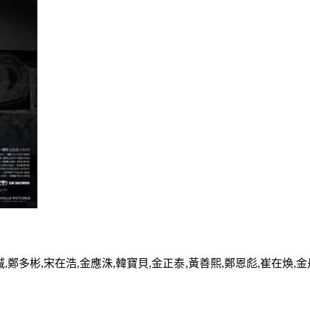
,鄭多彬,宋在浩,金應洙,韓寶貝,金正泰,黃善熙,鄭恩彪,崔在煥,金