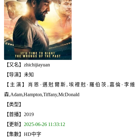
【又名】zhichijiayuan
【导演】未知
【主演】肖恩·邁尅爾斯,埃裡尅·羅伯茨,嘉倫·李維
森,Adam,Hampton,Tiffany,McDonald
【类型】
【首播】2019
【更新】
2025-06-26 11:33:12
【集數】HD中字