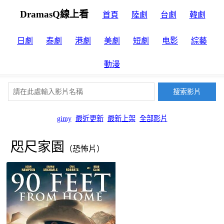
DramasQ線上看
首頁
陸劇
台劇
韓劇
日劇
泰劇
港劇
美劇
短劇
电影
綜藝
動漫
gimy
最近更新
最新上架
全部影片
咫尺家園
（恐怖片）