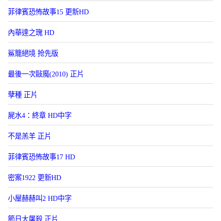
菲律賓恐怖故事15 更新HD
內華達之瑰 HD
鯊籠絕境 抢先版
最後一次敺魔(2010) 正片
孽種 正片
屍水4：終章 HD中字
不是羔羊 正片
菲律賓恐怖故事17 HD
密案1922 更新HD
小屋赫赫叫2 HD中字
節日大屠殺 正片