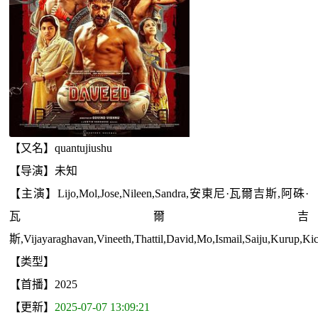
【又名】quantujiushu
【导演】未知
【主演】Lijo,Mol,Jose,Nileen,Sandra,安東尼·瓦爾吉斯,阿硃·
瓦爾吉
斯,Vijayaraghavan,Vineeth,Thattil,David,Mo,Ismail,Saiju,Kurup,Kic
【类型】
【首播】2025
【更新】
2025-07-07 13:09:21