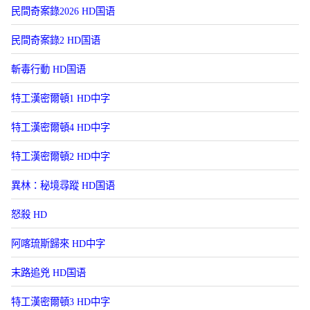
民間奇案錄2026 HD国语
民間奇案錄2 HD国语
斬毒行動 HD国语
特工漢密爾頓1 HD中字
特工漢密爾頓4 HD中字
特工漢密爾頓2 HD中字
異林：秘境尋蹤 HD国语
怒殺 HD
阿喀琉斯歸來 HD中字
末路追兇 HD国语
特工漢密爾頓3 HD中字