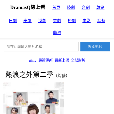
DramasQ線上看
首頁
陸劇
台劇
韓劇
日劇
泰劇
港劇
美劇
短劇
电影
綜藝
動漫
gimy
最近更新
最新上架
全部影片
熱浪之外第二季
（綜藝）