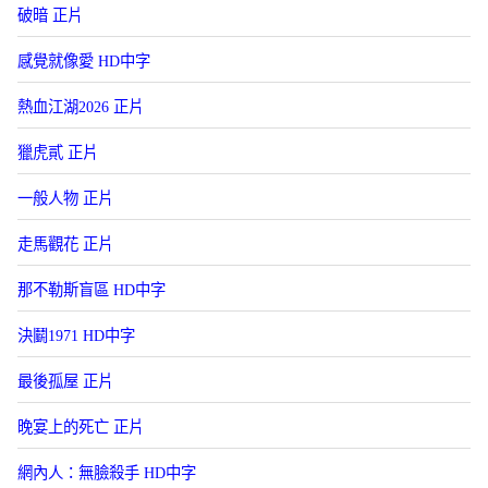
破暗 正片
感覺就像愛 HD中字
熱血江湖2026 正片
獵虎貳 正片
一般人物 正片
走馬觀花 正片
那不勒斯盲區 HD中字
決鬭1971 HD中字
最後孤屋 正片
晚宴上的死亡 正片
網內人：無臉殺手 HD中字