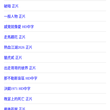
破暗 正片
一般人物 正片
感覺就像愛 HD中字
走馬觀花 正片
熱血江湖2026 正片
獵虎貳 正片
出走哥哥的彼界 正片
那不勒斯盲區 HD中字
決鬭1971 HD中字
晚宴上的死亡 正片
最後孤屋 正片