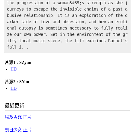
the progression of a woman&#39;s strength as she j
ourneys to escape the invisible chains of a past a
busive relationship. It is an exploration of the d
arker side of love and obsession, and how an emoti
onal autopsy is sometimes necessary to fully reali
ze our own power. Set in the environment of the gr
itty local music scene, the film examines Rachel’s 
fall i...
片源1 : SZyun
HD
片源2 : SYun
HD
最近更新
埃及古咒 正片
喪日少女 正片