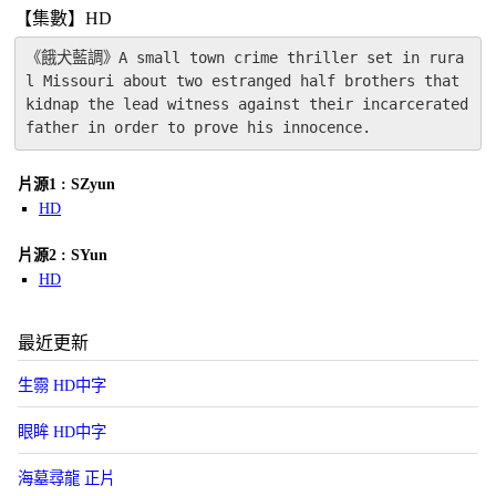
【集數】HD
《餓犬藍調》A small town crime thriller set in rura
l Missouri about two estranged half brothers that 
kidnap the lead witness against their incarcerated 
father in order to prove his innocence.
片源1 : SZyun
HD
片源2 : SYun
HD
最近更新
生霛 HD中字
眼眸 HD中字
海墓尋龍 正片