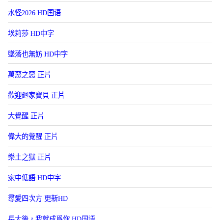
水怪2026 HD国语
埃莉莎 HD中字
墜落也無妨 HD中字
萬惡之惡 正片
歡迎廻家寶貝 正片
大覺醒 正片
偉大的覺醒 正片
樂土之獄 正片
家中低語 HD中字
尋愛四次方 更新HD
長大後，我就成爲你 HD国语