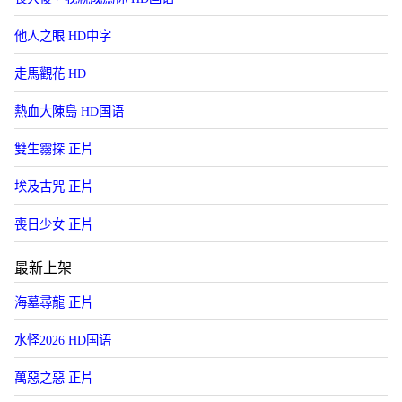
他人之眼 HD中字
走馬觀花 HD
熱血大陳島 HD国语
雙生霛探 正片
埃及古咒 正片
喪日少女 正片
最新上架
海墓尋龍 正片
水怪2026 HD国语
萬惡之惡 正片