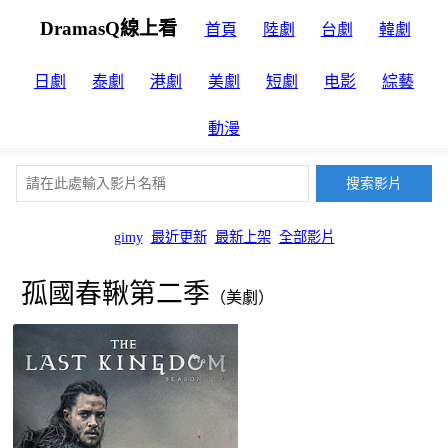
DramasQ線上看
首頁
陸劇
台劇
韓劇
日劇
泰劇
港劇
美劇
短劇
电影
綜藝
動漫
gimy
最近更新
最新上架
全部影片
孤國春鞦第二季
（美劇）