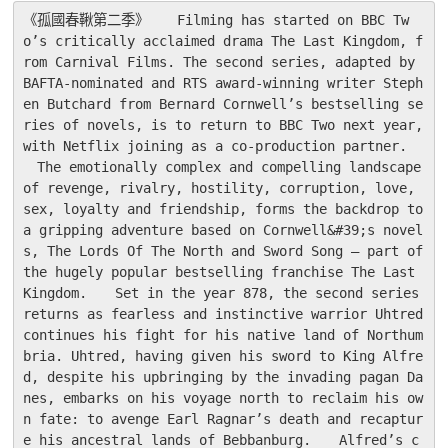
《孤國春鞦第二季》　　Filming has started on BBC Tw
o’s critically acclaimed drama The Last Kingdom, f
rom Carnival Films. The second series, adapted by 
BAFTA-nominated and RTS award-winning writer Steph
en Butchard from Bernard Cornwell’s bestselling se
ries of novels, is to return to BBC Two next year, 
with Netflix joining as a co-production partner.　
　The emotionally complex and compelling landscape 
of revenge, rivalry, hostility, corruption, love, 
sex, loyalty and friendship, forms the backdrop to 
a gripping adventure based on Cornwell&#39;s novel
s, The Lords Of The North and Sword Song – part of 
the hugely popular bestselling franchise The Last 
Kingdom.　　Set in the year 878, the second series 
returns as fearless and instinctive warrior Uhtred 
continues his fight for his native land of Northum
bria. Uhtred, having given his sword to King Alfre
d, despite his upbringing by the invading pagan Da
nes, embarks on his voyage north to reclaim his ow
n fate: to avenge Earl Ragnar’s death and recaptur
e his ancestral lands of Bebbanburg.　　Alfred’s c