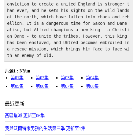
onviction to create a united England is stronger t
han ever, and he sets his sights on the wild lands 
of the north, which have fallen into chaos and reb
ellion. It is a dangerous time for Saxon and Dane 
alike, but Alfred champions a new king - a Christi
an Dane - to unite the tribes. However, this king 
has been enslaved, and Uhtred becomes embroiled in 
a rescue mission, which brings him face to face wi
th an enemy of old.
片源1 : NYun
第01集
第02集
第03集
第04集
第05集
第06集
第07集
第08集
最近更新
西區幫派 更新至06集
我與沃爾特家男孩的生活第三季 更新至1集