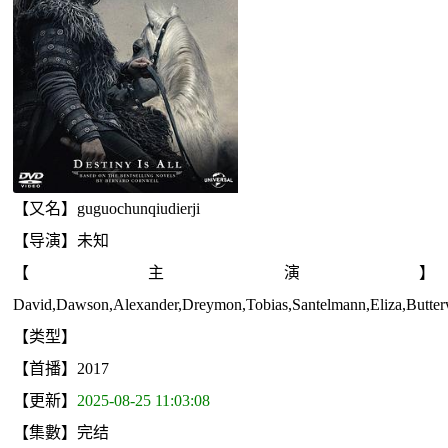
【又名】guguochunqiudierji
【导演】未知
【主演】
David,Dawson,Alexander,Dreymon,Tobias,Santelmann,Eliza,Butterw
【类型】
【首播】2017
【更新】
2025-08-25 11:03:08
【集數】完结