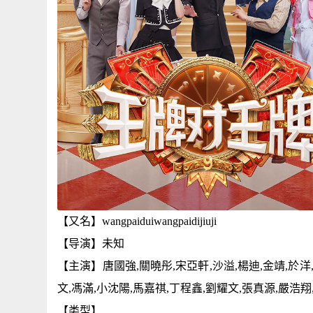
【又名】wangpaiduiwangpaidijiuji
【导演】未知
【主演】唐國強,關曉彤,宋亞軒,沙溢,楊迪,金靖,於洋,
文,馮滿,小沈陽,馬嘉祺,丁程鑫,劉耀文,張真源,嚴浩翔
【类型】