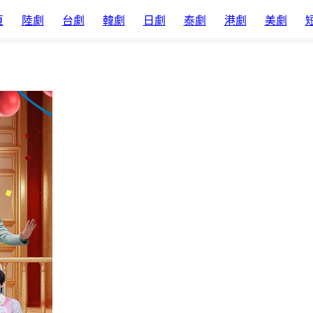
頁
陸劇
台劇
韓劇
日劇
泰劇
港劇
美劇