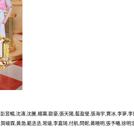
彭昱暢,沈濤,沈騰,楊冪,歐豪,張天陽,藍盈瑩,張海宇,賈冰,李夢,李
,賀峻霖,黃渤,範丞丞,常遠,李嘉琦,付航,閆妮,黃曉明,張予曦,徐明