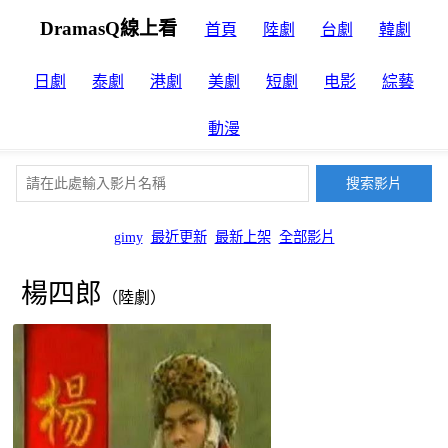
DramasQ線上看
首頁
陸劇
台劇
韓劇
日劇
泰劇
港劇
美劇
短劇
电影
綜藝
動漫
gimy
最近更新
最新上架
全部影片
楊四郎
（陸劇）