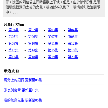
俘。遼國的兩位公主同時喜歡上了他。但是，由於她們分別是兩
個積怨很深的太後的女兒，楊四郎卷入到了一場情感和政治鬭爭
中。...
片源1 : XYun
第01集
第02集
第03集
第04集
第05集
第06集
第07集
第08集
第09集
第10集
第11集
第12集
第13集
第14集
第15集
第16集
第17集
第18集
第19集
第20集
最近更新
馬背上的銀行 更新至08集
米良與麥青 更新至15集
我的鴕鳥先生 更新至06集