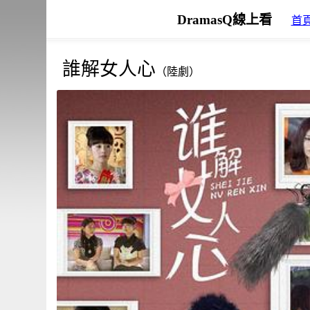
DramasQ線上看
首
誰解女人心
（陸劇）