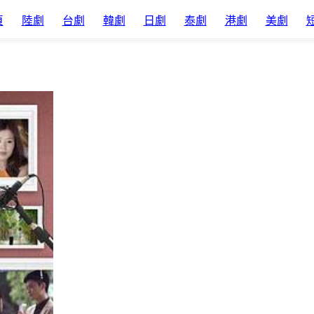
頁
陸劇
台劇
韓劇
日劇
泰劇
港劇
美劇