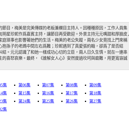
的節目，梅美是完美傳媒的老板兼欄目主持人。因種種原因，工作人員集
氣明星珍妮作爲嘉賓主持，讓節目再受歡迎。外景主持元元嘴甜和厚臉皮
家庭瑣事也影響著她們的生活。梅美的老公失蹤，兩名少女竟找上門來稱
心抱孫子的老媽中間左右爲難；珍妮遇到了真愛張約翰，卻爲了是否結
糾結。元元認識了和她一樣成功心切的立臣，兩人日久生情。就在一連串
生的喜怒哀樂。最終，《誰解女人心》安然度過坎坷與磨難，用更寬容誠
05集
第06集
第07集
第08集
第09集
14集
第15集
第16集
第17集
第18集
23集
第24集
第25集
第26集
第27集
32集