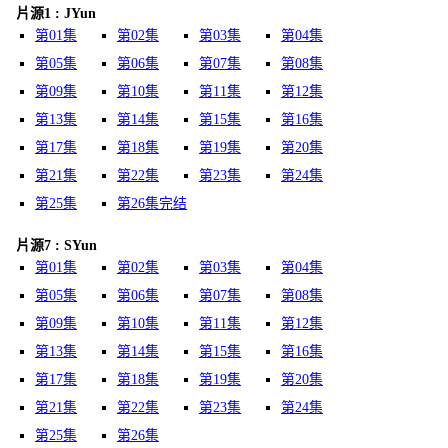
片源1 : JYun
第01集
第02集
第03集
第04集
第05集
第06集
第07集
第08集
第09集
第10集
第11集
第12集
第13集
第14集
第15集
第16集
第17集
第18集
第19集
第20集
第21集
第22集
第23集
第24集
第25集
第26集完结
片源7 : SYun
第01集
第02集
第03集
第04集
第05集
第06集
第07集
第08集
第09集
第10集
第11集
第12集
第13集
第14集
第15集
第16集
第17集
第18集
第19集
第20集
第21集
第22集
第23集
第24集
第25集
第26集