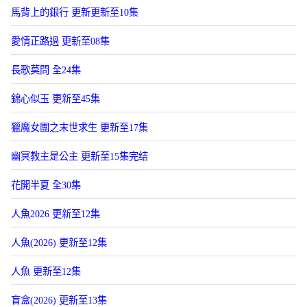
馬背上的銀行 更新更新至10集
愛情正路過 更新至08集
長歌莫問 全24集
錦心似玉 更新至45集
獵魔女團之末世求生 更新至17集
幽冥教主是公主 更新至15集完结
花開半夏 全30集
人魚2026 更新至12集
人魚(2026) 更新至12集
人魚 更新至12集
盲盒(2026) 更新至13集