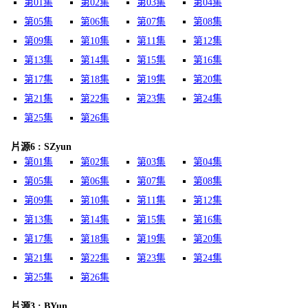
第01集
第02集
第03集
第04集
第05集
第06集
第07集
第08集
第09集
第10集
第11集
第12集
第13集
第14集
第15集
第16集
第17集
第18集
第19集
第20集
第21集
第22集
第23集
第24集
第25集
第26集
片源6 : SZyun
第01集
第02集
第03集
第04集
第05集
第06集
第07集
第08集
第09集
第10集
第11集
第12集
第13集
第14集
第15集
第16集
第17集
第18集
第19集
第20集
第21集
第22集
第23集
第24集
第25集
第26集
片源3 : BYun