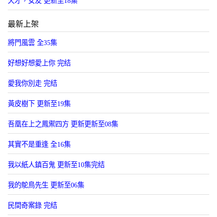
天才，女友 更新至18集
最新上架
將門風雲 全35集
好想好想愛上你 完结
愛我你別走 完结
黃皮樹下 更新至19集
吾凰在上之鳳禦四方 更新更新至08集
其實不是重逢 全16集
我以紙人鎮百鬼 更新至10集完结
我的鴕鳥先生 更新至06集
民間奇案錄 完结