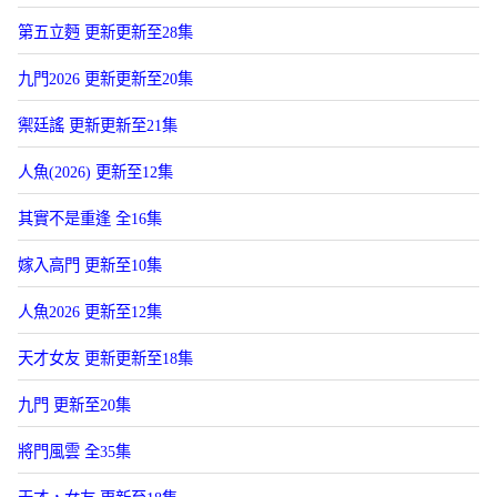
第五立麪 更新更新至28集
九門2026 更新更新至20集
禦廷謠 更新更新至21集
人魚(2026) 更新至12集
其實不是重逢 全16集
嫁入高門 更新至10集
人魚2026 更新至12集
天才女友 更新更新至18集
九門 更新至20集
將門風雲 全35集