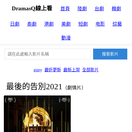
DramasQ線上看
首頁
陸劇
台劇
韓劇
日劇
泰劇
港劇
美劇
短劇
电影
綜藝
動漫
gimy
最近更新
最新上架
全部影片
最後的告別2021
（劇情片）