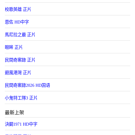
校歌英雄 正片
恩佐 HD中字
馬尼拉之最 正片
眼眸 正片
民間奇案錄 正片
避風港灣 正片
民間奇案錄2026 HD国语
小鬼特工隊3 正片
最新上架
決鬭1971 HD中字