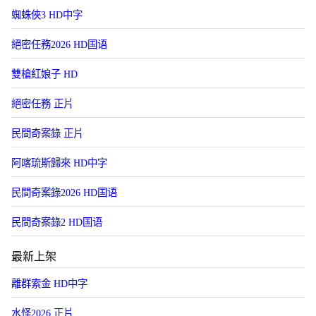
蜘蛛俠3 HD中字
絕密任務2026 HD国语
雙槍紅娘子 HD
絕密任務 正片
民間奇案錄 正片
阿喀琉斯歸來 HD中字
民間奇案錄2026 HD国语
民間奇案錄2 HD国语
最新上架
離群索金 HD中字
水怪2026 正片