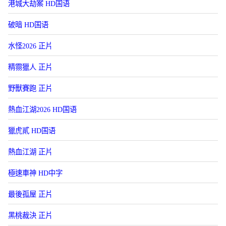
港城大劫案 HD国语
破暗 HD国语
水怪2026 正片
精霛獵人 正片
野獸賽跑 正片
熱血江湖2026 HD国语
獵虎貳 HD国语
熱血江湖 正片
極速車神 HD中字
最後孤屋 正片
黑桃裁決 正片