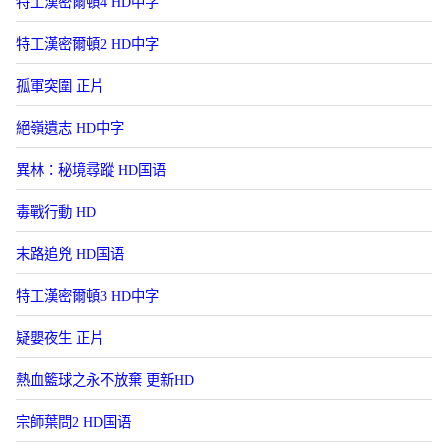
特工漢密爾頓4 HD中字
特工漢密爾頓2 HD中字
孤軍突圍 正片
絕嶺遺志 HD中字
異林：秘境尋蹤 HD国语
毒戰行動 HD
末路追兇 HD国语
特工漢密爾頓3 HD中字
疑嬰夜生 正片
熱血籃球之永不放棄 更新HD
宗師葉問2 HD国语