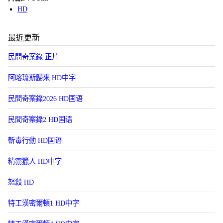
HD
最近更新
民間奇案錄 正片
阿喀琉斯歸來 HD中字
民間奇案錄2026 HD国语
民間奇案錄2 HD国语
斬毒行動 HD国语
精霛獵人 HD中字
怒殺 HD
特工漢密爾頓1 HD中字