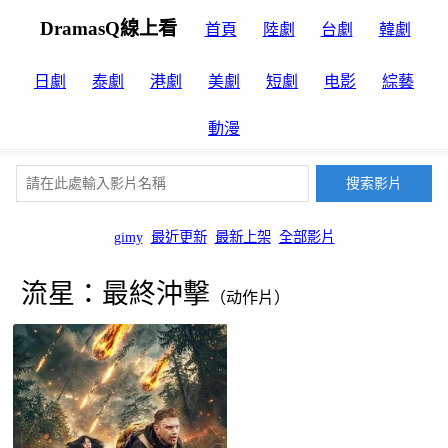
DramasQ線上看
首頁
陸劇
台劇
韓劇
日劇
泰劇
港劇
美劇
短劇
电影
綜藝
動漫
gimy
最近更新
最新上架
全部影片
流星：最終沖擊
（动作片）