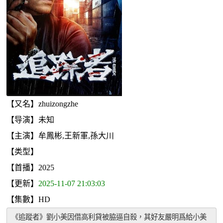
【又名】zhuizongzhe
【导演】未知
【主演】牟鳳彬,王新軍,孫大川
【类型】
【首播】2025
【更新】
2025-11-07 21:03:03
【集數】HD
《追蹤者》劉小美因借高利貸被脇逼自殺，其好友嚴明爲給小美