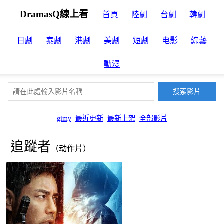
DramasQ線上看
首頁
陸劇
台劇
韓劇
日劇
泰劇
港劇
美劇
短劇
电影
綜藝
動漫
gimy
最近更新
最新上架
全部影片
追蹤者
（动作片）