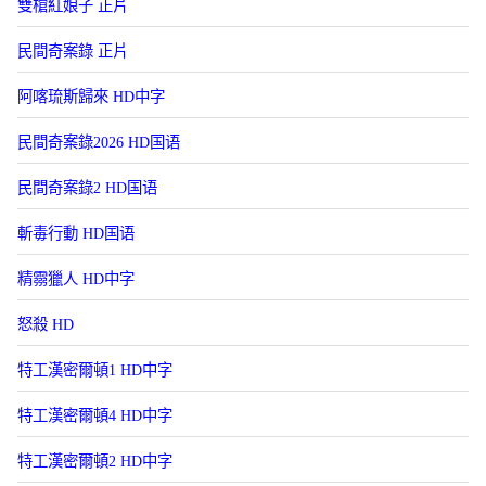
雙槍紅娘子 正片
民間奇案錄 正片
阿喀琉斯歸來 HD中字
民間奇案錄2026 HD国语
民間奇案錄2 HD国语
斬毒行動 HD国语
精霛獵人 HD中字
怒殺 HD
特工漢密爾頓1 HD中字
特工漢密爾頓4 HD中字
特工漢密爾頓2 HD中字