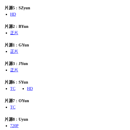
片源5 : SZyun
HD
片源2 : BYun
正片
片源1 : GYun
正片
片源3 : JYun
正片
片源6 : SYun
TC
HD
片源7 : OYun
TC
片源8 : Uyun
720P