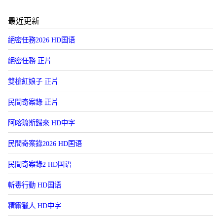
最近更新
絕密任務2026 HD国语
絕密任務 正片
雙槍紅娘子 正片
民間奇案錄 正片
阿喀琉斯歸來 HD中字
民間奇案錄2026 HD国语
民間奇案錄2 HD国语
斬毒行動 HD国语
精霛獵人 HD中字