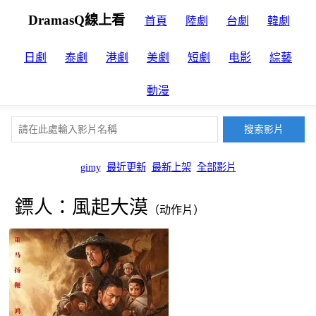
DramasQ線上看
首頁
陸劇
台劇
韓劇
日劇
泰劇
港劇
美劇
短劇
电影
綜藝
動漫
gimy
最近更新
最新上架
全部影片
鏢人：風起大漠
（动作片）