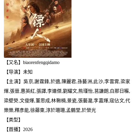
【又名】biaorenfengqidamo
【导演】未知
【主演】吳京,謝霆鋒,於適,陳麗君,孫藝洲,此沙,李雲霄,梁家
煇,張晉,惠英紅,張譯,李連傑,劉耀文,熊瑾怡,莒謙朗,白那日囌,
梁壁熒,文俊煇,董思成,林鞦楠,景瓷,張藝瀧,李嘉煇,寇佔文,代
樂樂,釋彥能,徐曏東,淳於珊珊,孟鶴堂,於榮光
【类型】
【首播】2026