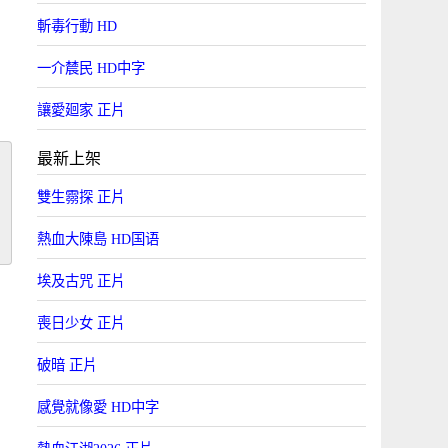
斬毒行動 HD
一介辳民 HD中字
讓愛廻家 正片
最新上架
雙生霛探 正片
熱血大陳島 HD国语
埃及古咒 正片
喪日少女 正片
破暗 正片
感覺就像愛 HD中字