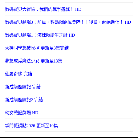
數碼寶貝大冒險：我們的戰爭遊戯！ HD
數碼寶貝劇場3：前篇・數碼獸颶風登陸！！後篇・超絕進化！ HD
數碼寶貝劇場1：滾球獸誕生之謎 HD
大神同學想被喫掉 更新至3集完结
夢想成爲魔法少女 更新至13集
仙履奇緣 完结
新成龍歷險記 完结
新成龍歷險記2 完结
幼女戰記劇場 HD
掌門低調點2026 更新至10集