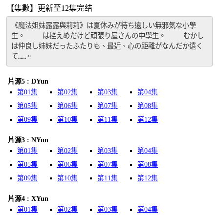
【集數】更新至12集完结
《魔法姐妹露露與莉莉》は夏休みが待ち遠しい無邪気な小學
生。 　　は控えめだけど頑張り屋さんの中學生。 　　むかし
は仲良し姉妹だったふたりも、最近、心の距離がなんだか遠く
て……。
片源5 : DYun
第01集
第02集
第03集
第04集
第05集
第06集
第07集
第08集
第09集
第10集
第11集
第12集
片源3 : NYun
第01集
第02集
第03集
第04集
第05集
第06集
第07集
第08集
第09集
第10集
第11集
第12集
片源4 : XYun
第01集
第02集
第03集
第04集