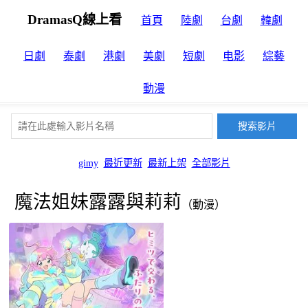
DramasQ線上看
首頁
陸劇
台劇
韓劇
日劇
泰劇
港劇
美劇
短劇
电影
綜藝
動漫
gimy
最近更新
最新上架
全部影片
魔法姐妹露露與莉莉
（動漫）