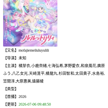
【又名】mofajiemeiluluyulili
【导演】未知
【主演】橘芽衣,小鹿奈緒,七海弘希,茅野愛衣,和泉風花,廣原
ふう,八乙女光,天崎滉平,橘龍丸,杉田智和,太田貴子,水島裕,
笠間淳,大原惠美,遠藤綾
【类型】
【首播】2026
【更新】
2026-07-06 09:48:50