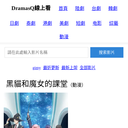
DramasQ線上看
首頁
陸劇
台劇
韓劇
日劇
泰劇
港劇
美劇
短劇
电影
綜藝
動漫
gimy
最近更新
最新上架
全部影片
黑貓和魔女的課堂
（動漫）