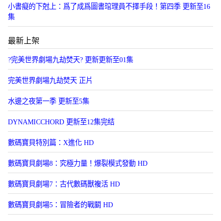
小書癡的下尅上：爲了成爲圖書琯理員不擇手段！第四季 更新至16
集
最新上架
?完美世界劇場九劫焚天? 更新更新至01集
​完美世界劇場九劫焚天​ 正片
水邊之夜第一季 更新至5集
DYNAMICCHORD 更新至12集完结
數碼寶貝特別篇：X進化 HD
數碼寶貝劇場8：究極力量！爆裂模式發動 HD
數碼寶貝劇場7：古代數碼獸複活 HD
數碼寶貝劇場5：冒險者的戰鬭 HD