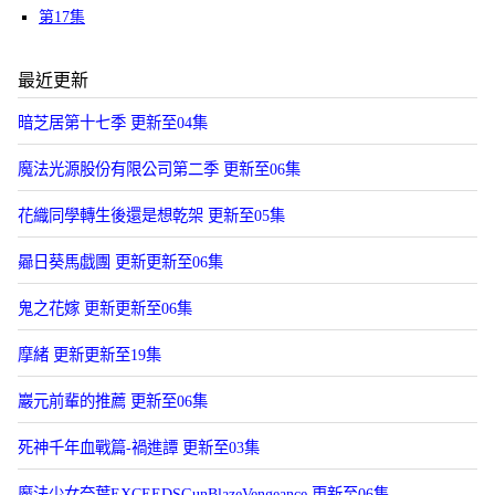
第17集
最近更新
暗芝居第十七季 更新至04集
魔法光源股份有限公司第二季 更新至06集
花織同學轉生後還是想乾架 更新至05集
曏日葵馬戯團 更新更新至06集
鬼之花嫁 更新更新至06集
摩緒 更新更新至19集
巖元前輩的推薦 更新至06集
死神千年血戰篇-禍進譚 更新至03集
魔法少女奈葉EXCEEDSGunBlazeVengeance 更新至06集