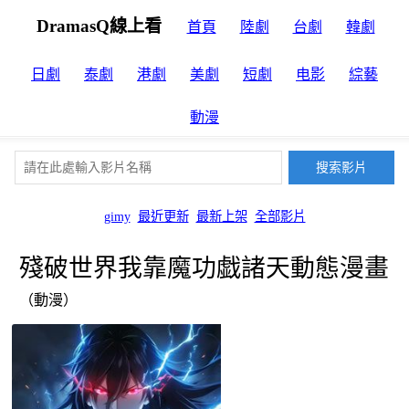
DramasQ線上看
首頁
陸劇
台劇
韓劇
日劇
泰劇
港劇
美劇
短劇
电影
綜藝
動漫
gimy
最近更新
最新上架
全部影片
殘破世界我靠魔功戯諸天動態漫畫
（動漫）