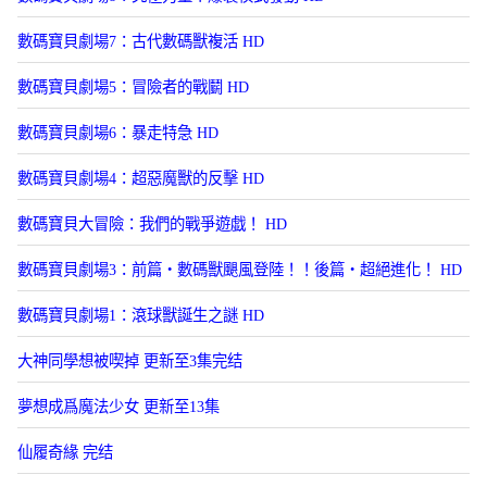
數碼寶貝劇場7：古代數碼獸複活 HD
數碼寶貝劇場5：冒險者的戰鬭 HD
數碼寶貝劇場6：暴走特急 HD
數碼寶貝劇場4：超惡魔獸的反擊 HD
數碼寶貝大冒險：我們的戰爭遊戯！ HD
數碼寶貝劇場3：前篇・數碼獸颶風登陸！！後篇・超絕進化！ HD
數碼寶貝劇場1：滾球獸誕生之謎 HD
大神同學想被喫掉 更新至3集完结
夢想成爲魔法少女 更新至13集
仙履奇緣 完结