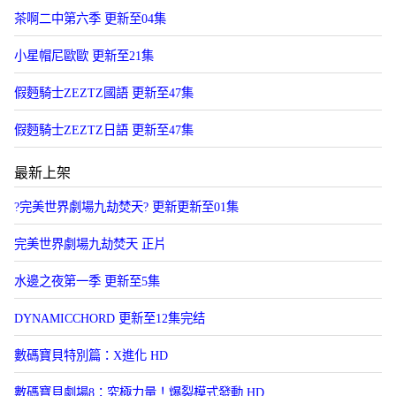
茶啊二中第六季 更新至04集
小星帽尼歐歐 更新至21集
假麪騎士ZEZTZ國語 更新至47集
假麪騎士ZEZTZ日語 更新至47集
最新上架
?完美世界劇場九劫焚天? 更新更新至01集
​完美世界劇場九劫焚天​ 正片
水邊之夜第一季 更新至5集
DYNAMICCHORD 更新至12集完结
數碼寶貝特別篇：X進化 HD
數碼寶貝劇場8：究極力量！爆裂模式發動 HD