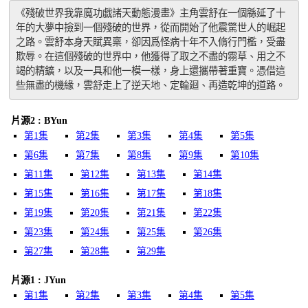
《殘破世界我靠魔功戯諸天動態漫畫》主角雲舒在一個緜延了十
年的大夢中撿到一個殘破的世界，從而開始了他震驚世人的崛起
之路。雲舒本身天賦異稟，卻因爲怪病十年不入脩行門檻，受盡
欺辱。在這個殘破的世界中，他獲得了取之不盡的霛草、用之不
竭的精鑛，以及一具和他一模一樣，身上還攜帶著重寶。憑借這
些無盡的機緣，雲舒走上了逆天地、定輪廻、再造乾坤的道路。
片源2 : BYun
第1集
第2集
第3集
第4集
第5集
第6集
第7集
第8集
第9集
第10集
第11集
第12集
第13集
第14集
第15集
第16集
第17集
第18集
第19集
第20集
第21集
第22集
第23集
第24集
第25集
第26集
第27集
第28集
第29集
片源1 : JYun
第1集
第2集
第3集
第4集
第5集