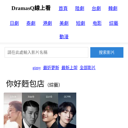
DramasQ線上看
首頁
陸劇
台劇
韓劇
日劇
泰劇
港劇
美劇
短劇
电影
綜藝
動漫
gimy
最近更新
最新上架
全部影片
你好麪包店
（綜藝）