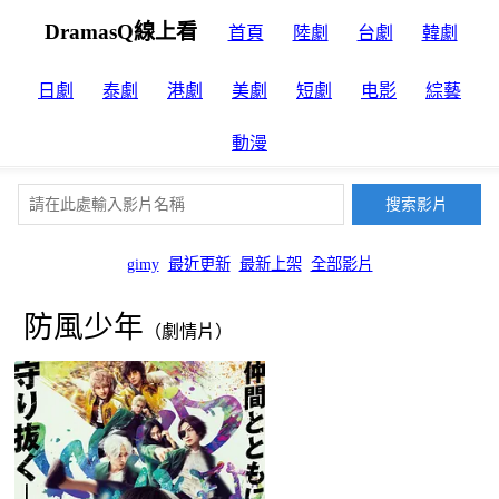
DramasQ線上看
首頁
陸劇
台劇
韓劇
日劇
泰劇
港劇
美劇
短劇
电影
綜藝
動漫
gimy
最近更新
最新上架
全部影片
防風少年
（劇情片）