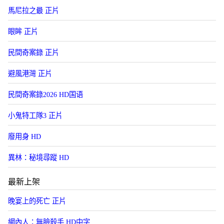
馬尼拉之最 正片
眼眸 正片
民間奇案錄 正片
避風港灣 正片
民間奇案錄2026 HD国语
小鬼特工隊3 正片
廢用身 HD
異林：秘境尋蹤 HD
最新上架
晚宴上的死亡 正片
網內人：無臉殺手 HD中字