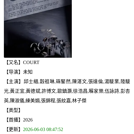
【又名】COURT
【导演】未知
【主演】邱士縉,穀祖琳,硃鋻然,陳湛文,張達倫,湯駿業,陸駿
光,黃正宜,黃德斌,許博文,歐鎮灝,徐浩昌,囌家樂,伍詠詩,彭杏
英,陳淑儀,練美娟,張錦程,張紋嘉,林子傑
【类型】
【首播】2026
【更新】
2026-06-03 08:47:52