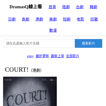
DramasQ線上看
首頁
陸劇
台劇
韓劇
日劇
泰劇
港劇
美劇
短劇
电影
綜藝
動漫
gimy
最近更新
最新上架
全部影片
COURT!
（港劇）