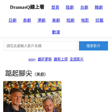
DramasQ線上看
首頁
陸劇
台劇
韓劇
日劇
泰劇
港劇
美劇
短劇
电影
綜藝
動漫
gimy
最近更新
最新上架
全部影片
踮起腳尖
（美劇）