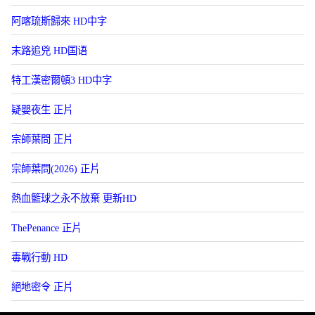
阿喀琉斯歸來 HD中字
末路追兇 HD国语
特工漢密爾頓3 HD中字
疑嬰夜生 正片
宗師葉問 正片
宗師葉問(2026) 正片
熱血籃球之永不放棄 更新HD
ThePenance 正片
毒戰行動 HD
絕地密令 正片