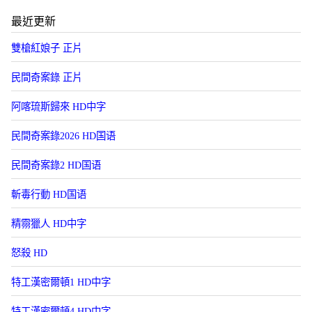
最近更新
雙槍紅娘子 正片
民間奇案錄 正片
阿喀琉斯歸來 HD中字
民間奇案錄2026 HD国语
民間奇案錄2 HD国语
斬毒行動 HD国语
精霛獵人 HD中字
怒殺 HD
特工漢密爾頓1 HD中字
特工漢密爾頓4 HD中字