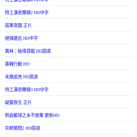
特工漢密爾頓2 HD中字
孤軍突圍 正片
絕嶺遺志 HD中字
異林：秘境尋蹤 HD国语
毒戰行動 HD
末路追兇 HD国语
特工漢密爾頓3 HD中字
疑嬰夜生 正片
熱血籃球之永不放棄 更新HD
宗師葉問2 HD国语